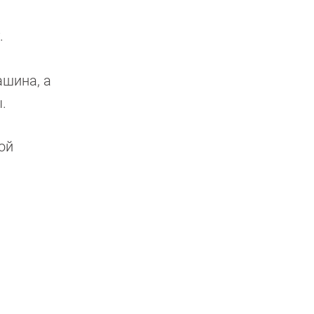
.
ашина, а
.
ой