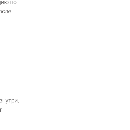
цию по
осле
внутри,
т