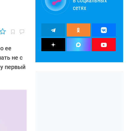
в социальных
сетях
о ее
ать не с
ну первый