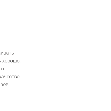
аивать
ь хорошо.
го
качество
чаев