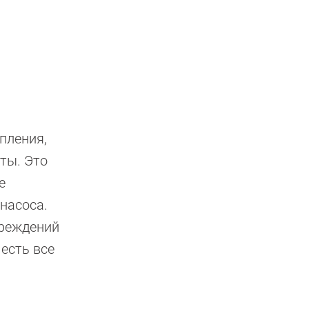
пления,
ты. Это
е
насоса.
вреждений
 есть все