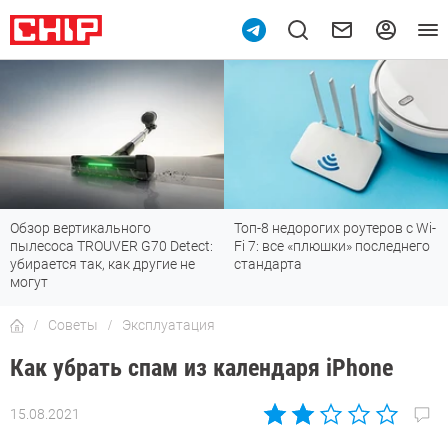
Топ-8 недорогих роутеров с Wi-
7 мессенджеров, которые
Fi 7: все «плюшки» последнего
отлично работают в России
стандарта
Советы
Эксплуатация
Как убрать спам из календаря iPhone
15.08.2021
Автор:
Алексей