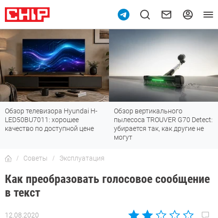
Обзор телевизора Hyundai H-
Обзор вертикального
LED50BU7011: хорошее
пылесоса TROUVER G70 Detect:
качество по доступной цене
убирается так, как другие не
могут
Советы
Эксплуатация
Как преобразовать голосовое сообщение
в текст
12.08.2020