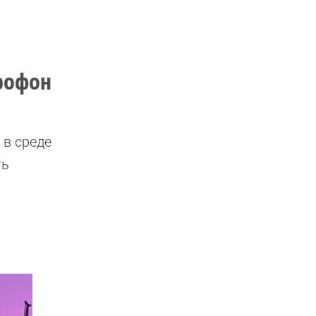
рофон
 в среде
ть