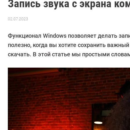
Запись звука с экрана ко
02.07.2023
Автор:
Валентин
Забубенин
Функционал Windows позволяет делать запи
полезно, когда вы хотите сохранить важны
скачать. В этой статье мы простыми словам