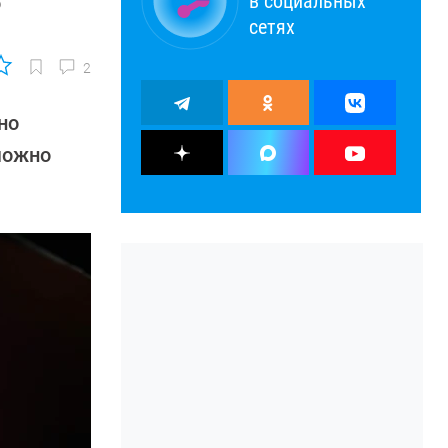
в социальных
?
сетях
2
но
можно