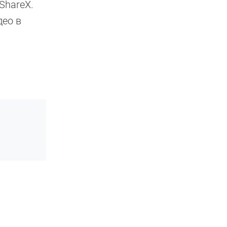
ShareX.
део в