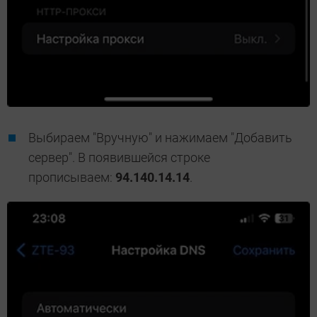
Выбираем "Вручную" и нажимаем "Добавить
сервер". В появившейся строке
прописываем:
94.140.14.14
.