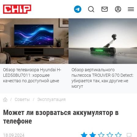
Обзор телевизора Hyundai H-
Обзор вертикального
LED50BU7011: хорошее
пылесоса TROUVER G70 Detect:
качество по доступной цене
убирается так, как другие не
могут
Советы
Эксплуатация
Может ли взорваться аккумулятор в
телефоне
18.09.2024