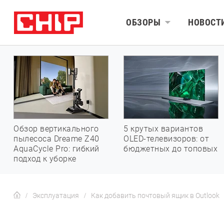
ОБЗОРЫ
НОВОСТ
Обзор вертикального
5 крутых вариантов
пылесоса Dreame Z40
OLED-телевизоров: от
AquaCycle Pro: гибкий
бюджетных до топовых
подход к уборке
Эксплуатация
Как добавить почтовый ящик в Outlook