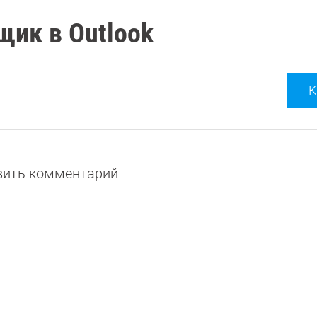
щик в Outlook
К
авить комментарий