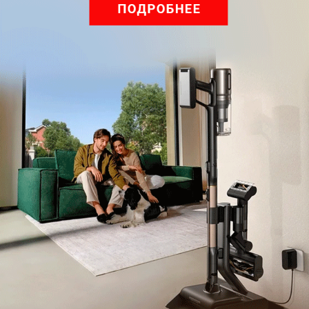
Комментарии (3)
Написать
Анна
5 лет назад
А если маску подержать в дезинфицирующем растворе? 40
градусов явно не повредят материал,но продезинфицируют
маску. И прополоскать хорошо. Не спиртовые средства
использовать,а на основе кислорода,перекиси? В Беларуси
такие есть-Оксидез,Пероксин плюс и т.д.Холодное, так сказать,
дезинфицирование?
захар
5 лет назад
маску дизенфицирую в ареогриле 10 мин. при 150 град.