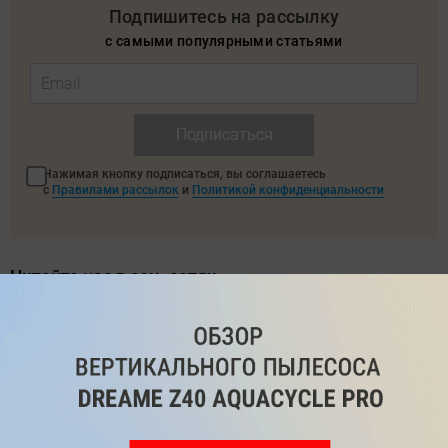
Подпишитесь на рассылку
с самыми популярными статьями
Подписаться
Нажимая кнопку подписаться, вы соглашаетесь
с
Правилами рассылок
и
Политикой конфиденциальности
Читайте нас в соц. сетях
Telegram
Одноклассники
ВКонтакте
Дзен
Max
YouTube