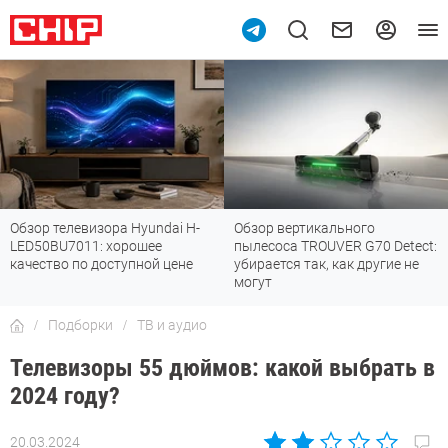
 телевизора Hyundai H-
Обзор вертикального
Топ-8
BU7011: хорошее
пылесоса TROUVER G70 Detect:
Fi 7:
тво по доступной цене
убирается так, как другие не
станд
могут
Подборки
ТВ и аудио
Телевизоры 55 дюймов: какой выбрать в
2024 году?
20.03.2024