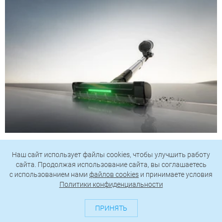
Обзор вертикального пылесоса TROUVER G70 Detect:
убирается так, как другие не могут
Наш сайт использует файлы cookies, чтобы улучшить работу
сайта. Продолжая использование сайта, вы соглашаетесь
c использованием нами
файлов cookies
и принимаете условия
Политики конфиденциальности
ПРИНЯТЬ