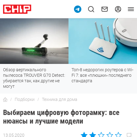
 вертикального
Топ-8 недорогих роутеров с Wi-
7 мес
оса TROUVER G70 Detect:
Fi 7: все «плюшки» последнего
отлич
ется так, как другие не
стандарта
Подборки
Техника для дома
Выбираем цифровую фоторамку: все
нюансы и лучшие модели
13.05.2020