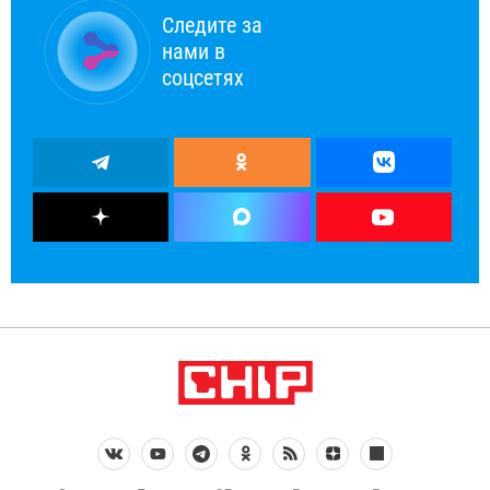
Следите за
нами в
соцсетях