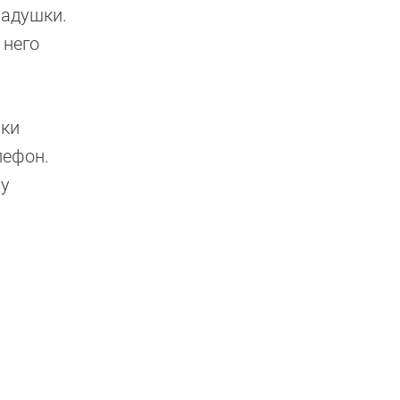
ладушки.
 него
пки
лефон.
ту