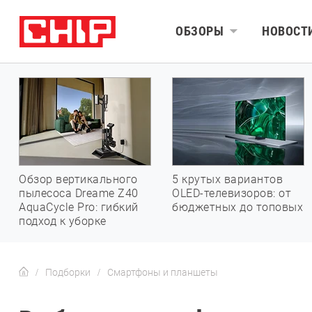
ОБЗОРЫ
НОВОСТ
Обзор вертикального
5 крутых вариантов
пылесоса Dreame Z40
OLED-телевизоров: от
AquaCycle Pro: гибкий
бюджетных до топовых
подход к уборке
Подборки
Смартфоны и планшеты