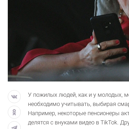
У пожилых людей, как и у молодых, 
необходимо учитывать, выбирая сма
Например, некоторые пенсионеры акт
делятся с внуками видео в TikTok. Др