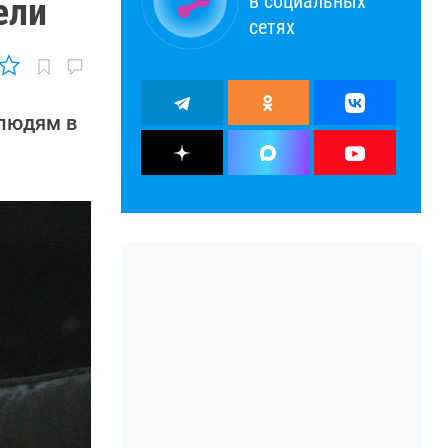
в социальных
ели
сетях
 людям в