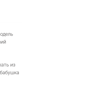
модель
вий
жать из
 бабушка