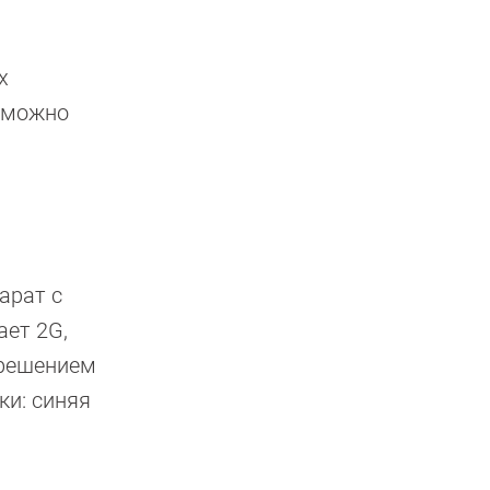
х
в можно
арат с
ает 2G,
зрешением
ки: синяя