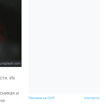
unsplash.com
сти. Их
сниках и
Реклама на CHIP
Контакты
гче