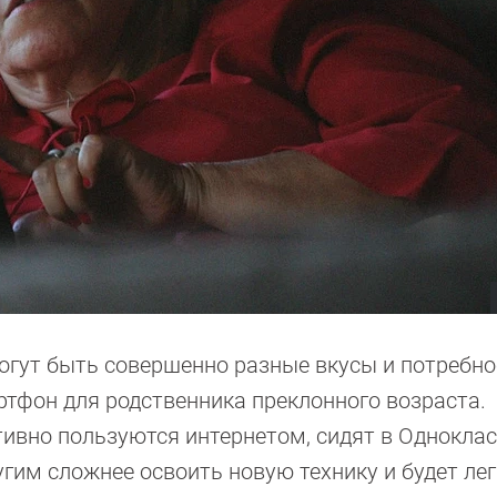
могут быть совершенно разные вкусы и потребно
ртфон
для родственника преклонного возраста.
ивно пользуются интернетом, сидят в Одноклас
угим сложнее освоить новую технику и будет ле