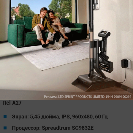
Но, пожалуй, интереснее всего то, что смартфон
работает на чистом Android и не перегружен
никакими дополнительными оболочками, часто
замедляющими работу гаджета. Традиционно на
высоте и основная 12,2-Мп камера Google Pixel 4a с
фирменными алгоритмами Google по обработке
изображений.
Itel A27
Экран: 5,45 дюйма, IPS, 960x480, 60 Гц
Процессор: Spreadtrum SC9832E