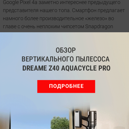
Google Pixel 4a заметно интереснее предыдущего
представителя нашего топа. Смартфон предлагает
намного более производительное «железо» во
главе с очень неплохим чипсетом Snapdragon
730G, способное справиться и с повседневным
использованием телефона, и достаточно
«тяжелыми» играми. Выгодно отличается гаджет и
своим AMOLED-экраном с разрешением Full HD+ и
небольшой диагональю 5,8 дюйма.