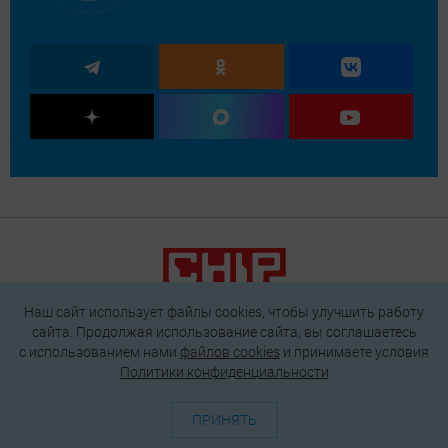
Наш сайт использует файлы cookies, чтобы улучшить работу
сайта. Продолжая использование сайта, вы соглашаетесь
c использованием нами
файлов cookies
и принимаете условия
О проекте
Генератор QR-кодов
Редакция
Реклама
Политики конфиденциальности
Пользовательское соглашение
Политика конфиденциальности
ПРИНЯТЬ