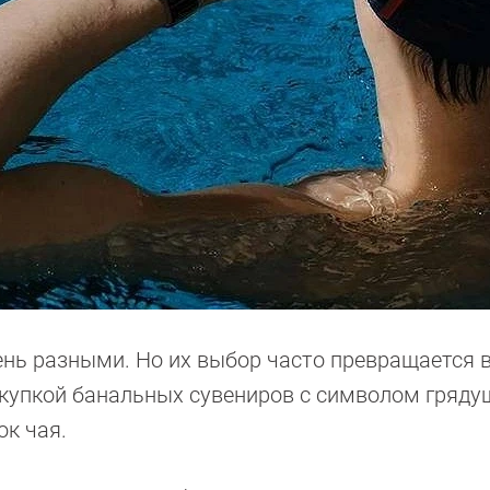
ень разными. Но их выбор часто превращается 
окупкой банальных сувениров с символом грядущ
ок чая.