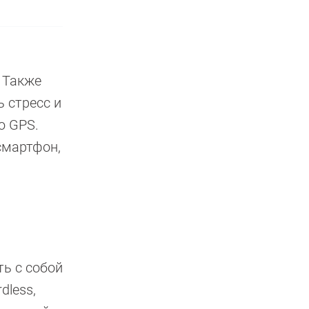
 Также
 стресс и
ю GPS.
смартфон,
ь с собой
dless,