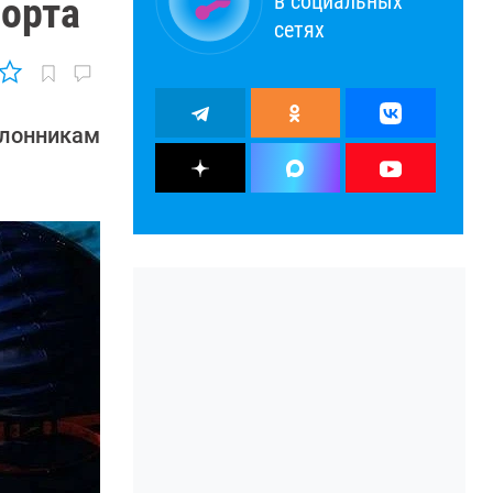
в социальных
порта
сетях
клонникам