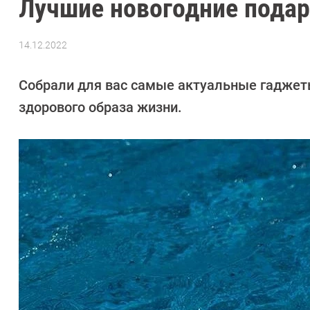
Лучшие новогодние подар
14.12.2022
Автор:
Ольга
Дмитриева
Собрали для вас самые актуальные гаджет
здорового образа жизни.