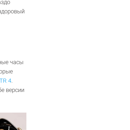
аздо
 здоровый
ные часы
торые
GTR 4
.
бе версии