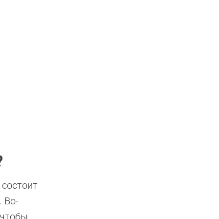
?
 состоит
 Во-
 чтобы