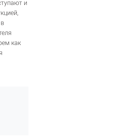
ступают и
кцией,
 в
теля
рем как
я