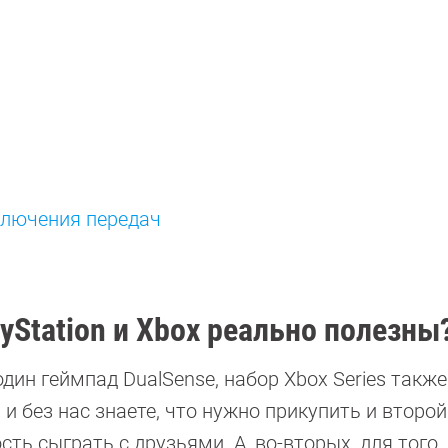
еключения передач
yStation и Xbox реально полезны
дин геймпад DualSense, набор Xbox Series также
и без нас знаете, что нужно прикупить и второй.
ть сыграть с друзьями. А, во-вторых, для того,