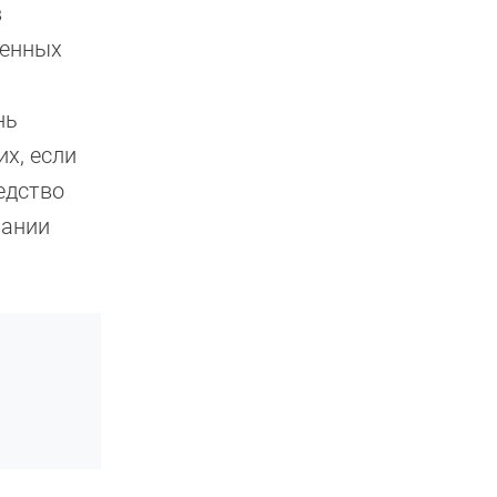
в
ренных
нь
х, если
едство
вании