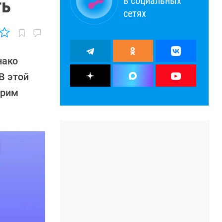
в социальных
ть
сетях
нако
В этой
орим