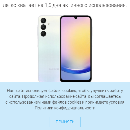
легко хватает на 1,5 дня активного использования.
Наш сайт использует файлы cookies, чтобы улучшить работу
сайта. Продолжая использование сайта, вы соглашаетесь
c использованием нами
файлов cookies
и принимаете условия
Это отличный вариант для тех, кто думает, какой
Политики конфиденциальности
телефон купить до 30000 в 2026 году, и считает
главным достоинством телефона его камеры. Они
ПРИНЯТЬ