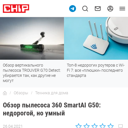
Топ-8 недорогих роутеров с Wi-
7 мессенджеров, которые
Fi 7: все «плюшки» последнего
отлично работают в России
стандарта
Обзоры
Техника для дома
Обзор пылесоса 360 SmartAI G50:
недорогой, но умный
26.04.2021