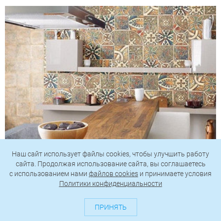
Наш сайт использует файлы cookies, чтобы улучшить работу
Винтажная плитка — модная тенденция нашего
сайта. Продолжая использование сайта, вы соглашаетесь
времени
c использованием нами
файлов cookies
и принимаете условия
Политики конфиденциальности
ПРИНЯТЬ
Следите за