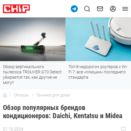
Обзор вертикального
Топ-8 недорогих роутеров с Wi-
пылесоса TROUVER G70 Detect:
Fi 7: все «плюшки» последнего
убирается так, как другие не
стандарта
могут
Обзоры
Техника для дома
Обзор популярных брендов
кондиционеров: Daichi, Kentatsu и Midea
21.10.2024