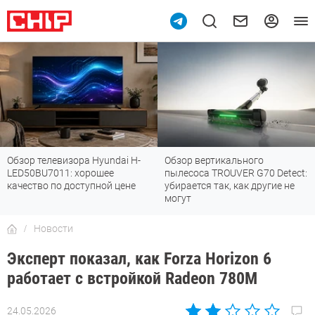
Обзор телевизора Hyundai H-
Обзор вертикального
LED50BU7011: хорошее
пылесоса TROUVER G70 Detect:
качество по доступной цене
убирается так, как другие не
могут
Новости
Эксперт показал, как Forza Horizon 6
работает с встройкой Radeon 780M
24.05.2026