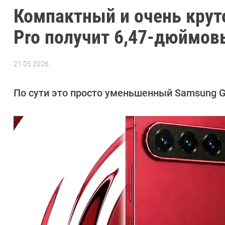
Компактный и очень крут
Pro получит 6,47-дюймов
21.05.2026
Автор:
Сергей
Калашников
По сути это просто уменьшенный Samsung Gal