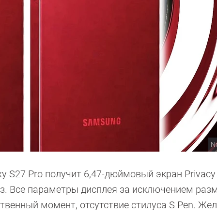
N
 S27 Pro получит 6,47-дюймовый экран Privacy 
з. Все параметры дисплея за исключением раз
нственный момент, отсутствие стилуса S Pen. Жел