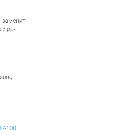
о заменит
27 Pro
msung
l A100