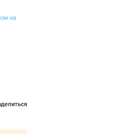
ном на
оделиться