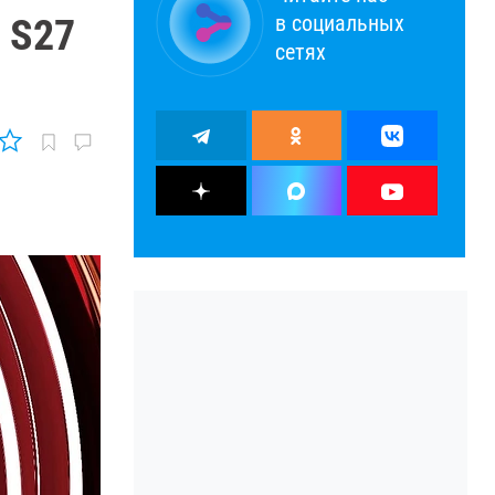
в социальных
 S27
сетях