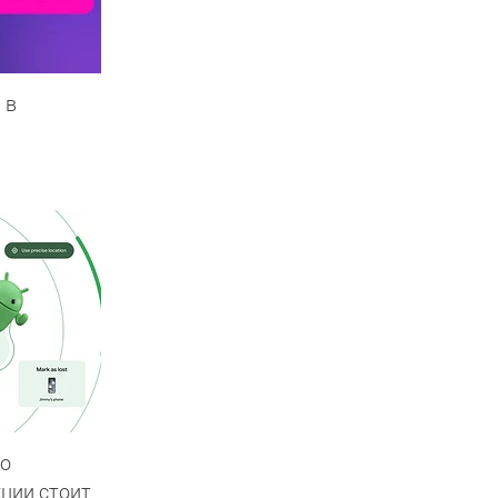
 в
то
кции стоит