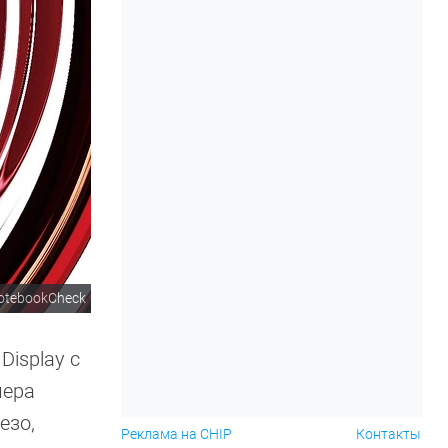
otebookCheck
Display с
мера
езо,
Реклама на CHIP
Контакты