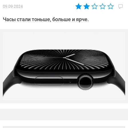
09.09.2024
Автор:
Азиза
Часы стали тоньше, больше и ярче.
Довлатова