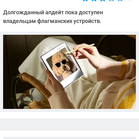
Автор:
Азиза
Долгожданный апдейт пока доступен
Довлатова
владельцам флагманских устройств.