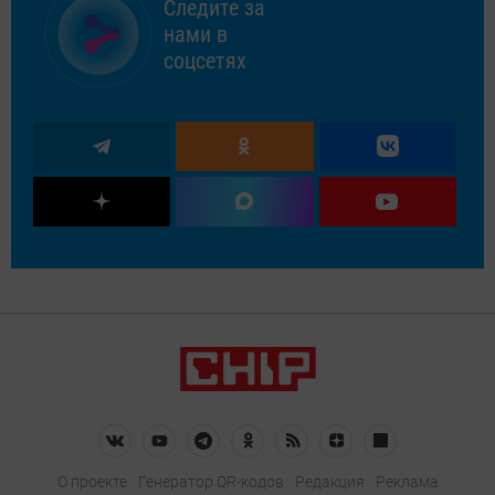
Следите за
нами в
соцсетях
О проекте
Генератор QR-кодов
Редакция
Реклама