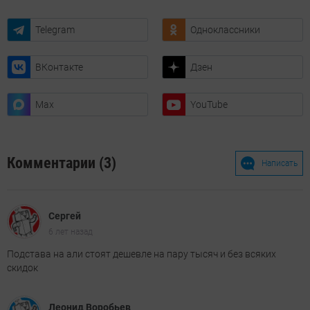
Telegram
Одноклассники
ВКонтакте
Дзен
Max
YouTube
Комментарии (3)
Написать
Сергей
6 лет назад
Подстава на али стоят дешевле на пару тысяч и без всяких
скидок
Леонид Воробьев