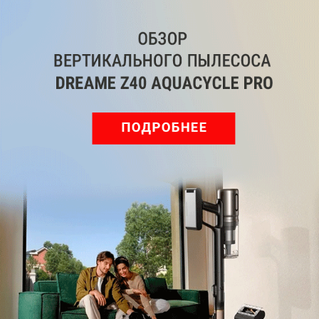
ВКонтакте
Дзен
Max
YouTube
Комментарии
Написать
Мы знаем, вам есть что сказать!
Войдите
Зарегистрируйтесь
или
, чтобы
оставить комментарий
Рекомендуем