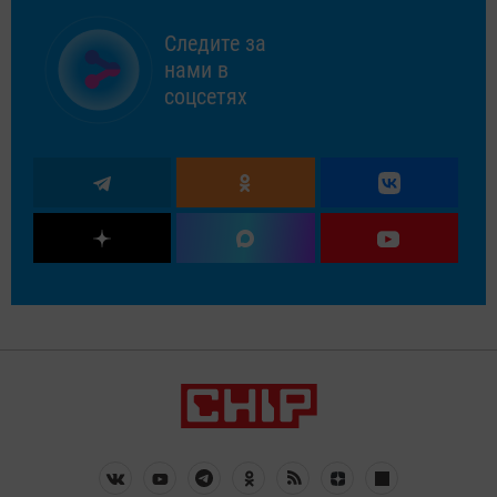
Следите за
нами в
соцсетях