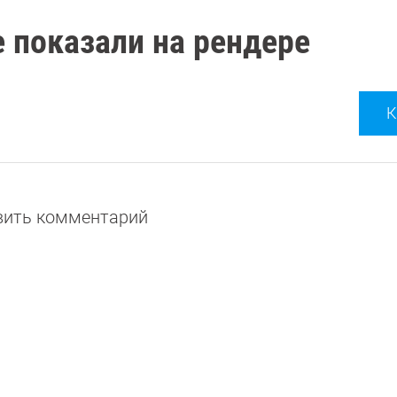
е показали на рендере
К
авить комментарий