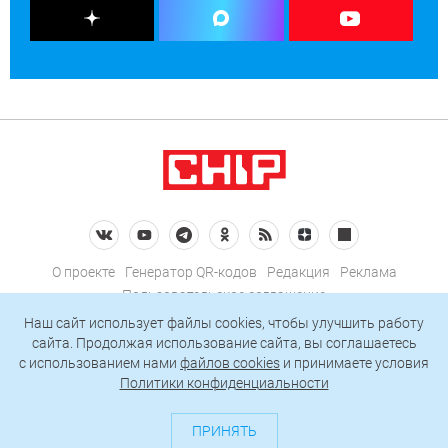
О проекте
Генератор QR-кодов
Редакция
Реклама
Пользовательское соглашение
Политика конфиденциальности
Наш сайт использует файлы cookies, чтобы улучшить работу
сайта. Продолжая использование сайта, вы соглашаетесь
Подписаться на рассылку
c использованием нами
файлов cookies
и принимаете условия
Политики конфиденциальности
© 2026 АО «БКМ», ОГРН 1027739494584, ИНН 7705056238
127018, Москва, ул. Полковая, д. 3, стр. 4, помещение I, комн. 23
ПРИНЯТЬ