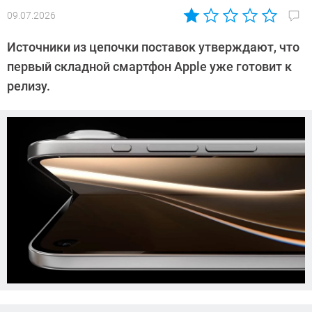
09.07.2026
Автор:
Азиза
Источники из цепочки поставок утверждают, что
Довлатова
первый складной смартфон Apple уже готовит к
релизу.