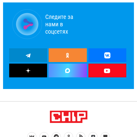
Следите за
нами в
соцсетях