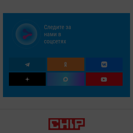
Следите за
нами в
соцсетях