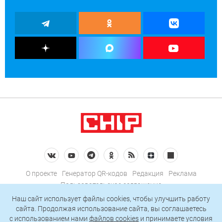
О проекте
Генератор QR-кодов
Редакция
Реклама
Пользовательское соглашение
Политика конфиденциальности
Наш сайт использует файлы cookies, чтобы улучшить работу
сайта. Продолжая использование сайта, вы соглашаетесь
Подписаться на рассылку
c использованием нами
файлов cookies
и принимаете условия