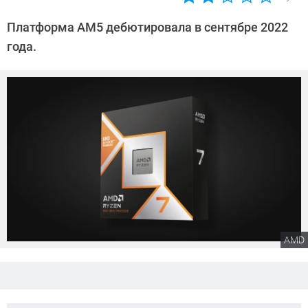
Автор:
Сергей
Платформа AM5 дебютировала в сентябре 2022
Калашников
года.
AMD