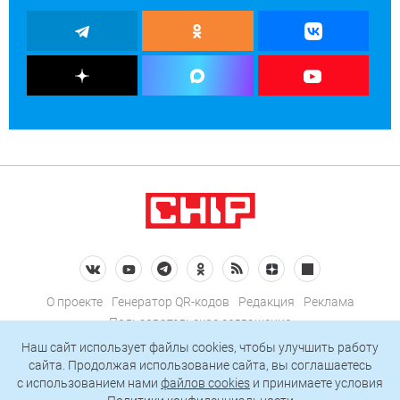
О проекте
Генератор QR-кодов
Редакция
Реклама
Пользовательское соглашение
Политика конфиденциальности
Наш сайт использует файлы cookies, чтобы улучшить работу
сайта. Продолжая использование сайта, вы соглашаетесь
Подписаться на рассылку
c использованием нами
файлов cookies
и принимаете условия