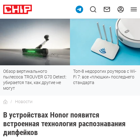
Обзор вертикального
Топ-8 недорогих роутеров с Wi-
пылесоса TROUVER G70 Detect:
Fi 7: все «плюшки» последнего
убирается так, как другие не
стандарта
могут
Новости
В устройствах Honor появится
встроенная технология распознавания
дипфейков