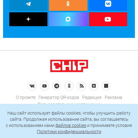
О проекте
Генератор QR-кодов
Редакция
Реклама
Пользовательское соглашение
Политика конфиденциальности
Наш сайт использует файлы cookies, чтобы улучшить работу
сайта. Продолжая использование сайта, вы соглашаетесь
Подписаться на рассылку
c использованием нами
файлов cookies
и принимаете условия
Политики конфиденциальности
© 2026 АО «БКМ», ОГРН 1027739494584, ИНН 7705056238