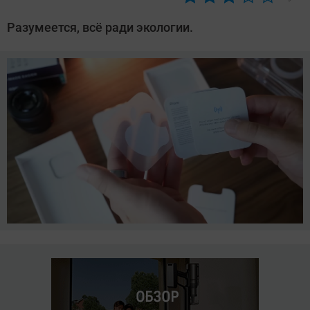
Автор:
Азиза
Разумеется, всё ради экологии.
Довлатова