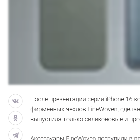
После презентации серии iPhone 16 
фирменных чехлов FineWoven, сделан
выпустила только силиконовые и пр
Аксессуары FineWoven поступили в пр