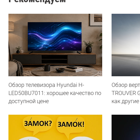
Обзор телевизора Hyundai H-
Обзор вер
LED50BU7011: хорошее качество по
TROUVER G7
доступной цене
как другие