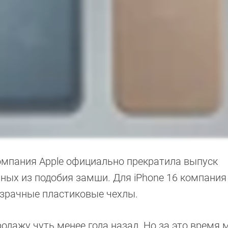
компания Apple официально прекратила выпуск
ных из подобия замши. Для iPhone 16 компания
озрачные пластиковые чехлы.
одажу чуть менее года назад. Но за это время 