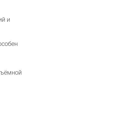
ий и
пособен
съёмной