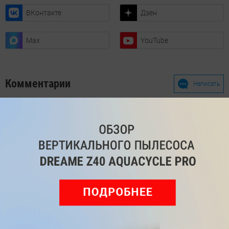
ВКонтакте
Дзен
Max
YouTube
Комментарии
Написать
Мы знаем, вам есть что сказать!
Войдите
Зарегистрируйтесь
или
, чтобы
оставить комментарий
Рекомендуем