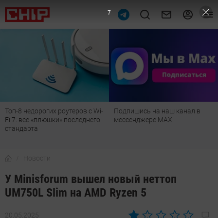
6
Подпишись на наш канал в
Рейтинг телевизоров 2026:
мессенджере МАХ
лучшие модели для гостиной,
детской, дачи и кухни
Новости
У Minisforum вышел новый неттоп
UM750L Slim на AMD Ryzen 5
20.05.2025