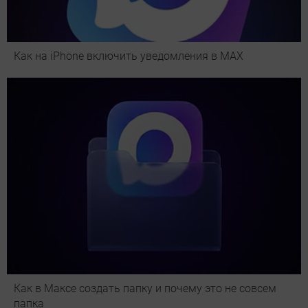
Как на iPhone включить уведомления в MAX
Как в Максе создать папку и почему это не совсем
папка