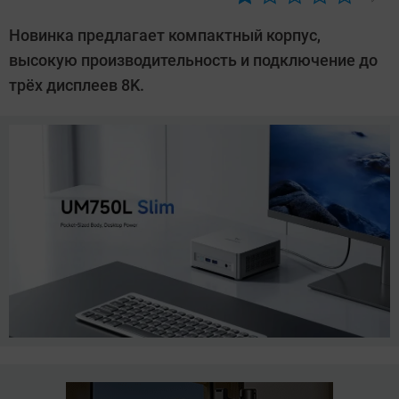
Автор:
Азиза
Новинка предлагает компактный корпус,
Довлатова
высокую производительность и подключение до
трёх дисплеев 8K.