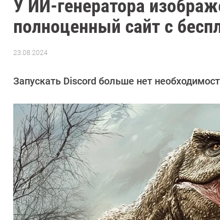
У ИИ-генератора изображ
полноценный сайт с бес
23.08.2024
Автор:
Сергей
Калашников
Запускать Discord больше нет необходимос