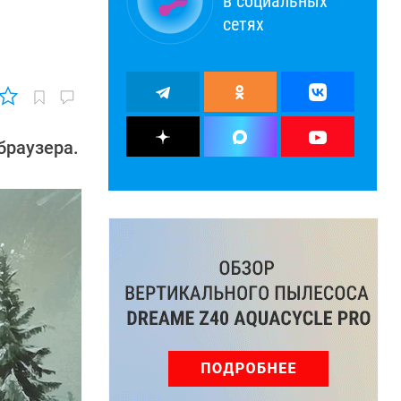
в социальных
сетях
браузера.