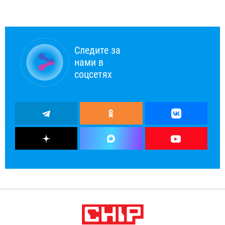
Следите за
нами в
соцсетях