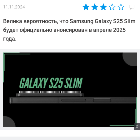
11.11.2024
Автор:
Сергей
Велика вероятность, что Samsung Galaxy S25 Slim
Калашников
будет официально анонсирован в апреле 2025
года.
X