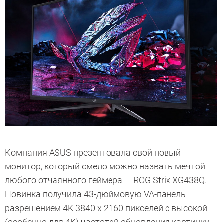
Компания ASUS презентовала свой новый
монитор, который смело можно назвать мечтой
любого отчаянного геймера — ROG Strix XG438Q.
Новинка получила 43-дюймовую VA-панель
разрешением 4K 3840 х 2160 пикселей с высокой
(особенно для 4K) частотой обновления картинки