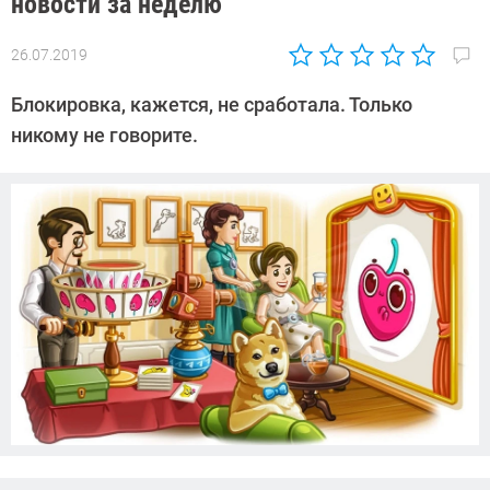
новости за неделю
26.07.2019
Автор:
Павел
Блокировка, кажется, не сработала. Только
Кошик
никому не говорите.