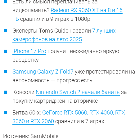
Есть ли смысл переплачивать за
видеопамять?
Radeon RX 9060 XT на 8 и 16
ГБ
сравнили в 9 играх в 1080p
Эксперты Tom's Guide назвали
7 лучших
камерофонов на лето 2025
iPhone 17 Pro
получит неожиданно яркую
расцветку
Samsung Galaxy Z Fold7
уже протестировали на
автономность — прогресс есть
Консоли
Nintendo Switch 2 начали банить
за
покупку картриджей на вторичке
Битва 60-х:
GeForce RTX 5060, RTX 4060, RTX
3060 и RTX 2060
сравнили в 7 играх
Источник: SamMobile