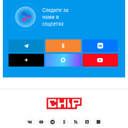
Следите за
нами в
соцсетях