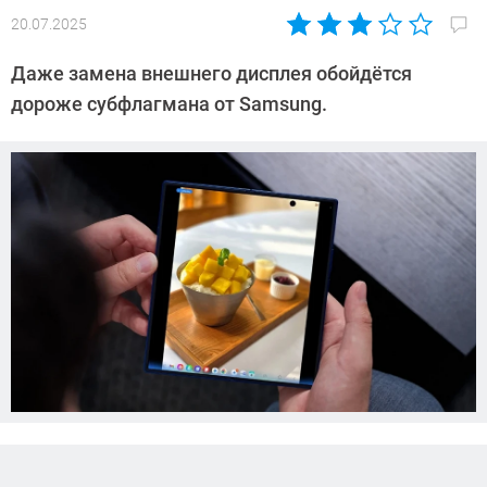
20.07.2025
Автор:
Азиза
Даже замена внешнего дисплея обойдётся
Довлатова
дороже субфлагмана от Samsung.