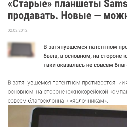
«Старые» планшеты Samsu
продавать. Новые — мож
02.02.2012
Автор:
CHIP
В затянувшемся патентном про
была, в основном, на стороне
таки оказалась не совсем бла
В затянувшемся патентном противостоянии S
основном, на стороне южнокорейской компан
совсем благосклонна к «яблочникам».