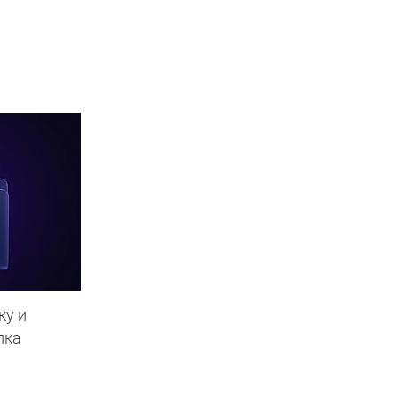
ку и
пка