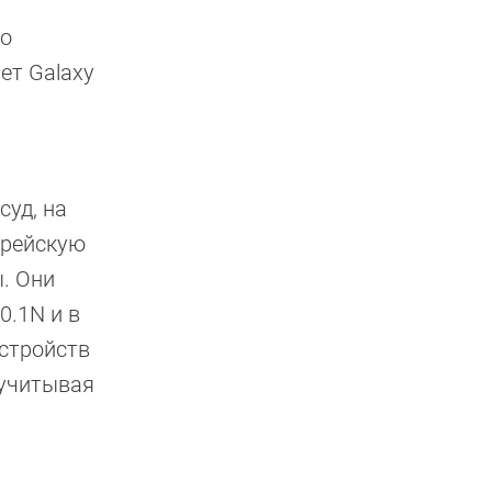
но
ет Galaxy
суд, на
орейскую
. Они
0.1N и в
устройств
 учитывая