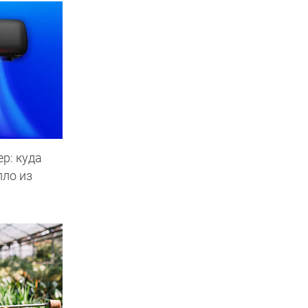
р: куда
пло из