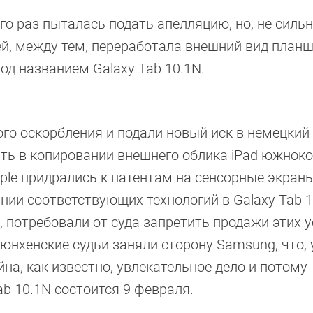
о раз пыталась подать апелляцию, но, не силь
ей, между тем, переработала внешний вид планш
од названием Galaxy Tab 10.1N.
ого оскорбления и подали новый иск в немецкий 
нять в копировании внешнего облика iPad южнок
ple придрались к патентам на сенсорные экраны
ии соответствующих технологий в Galaxy Tab 1
е, потребовали от суда запретить продажи этих 
мюнхенские судьи заняли сторону Samsung, что,
на, как известно, увлекательное дело и потому
ab 10.1N состоится 9 февраля.