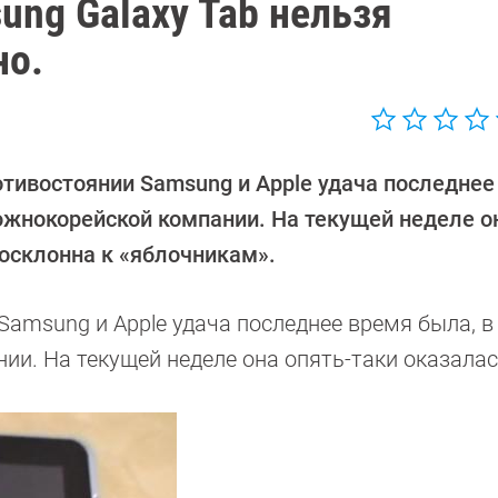
ng Galaxy Tab нельзя
но.
тивостоянии Samsung и Apple удача последнее
 южнокорейской компании. На текущей неделе о
госклонна к «яблочникам».
amsung и Apple удача последнее время была, в
ии. На текущей неделе она опять-таки оказалас