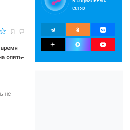
в социальных
сетях
 время
на опять-
ь не