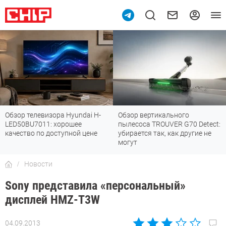
Обзор телевизора Hyundai H-
Обзор вертикального
LED50BU7011: хорошее
пылесоса TROUVER G70 Detect:
качество по доступной цене
убирается так, как другие не
могут
Новости
Sony представила «персональный»
дисплей HMZ-T3W
04.09.2013