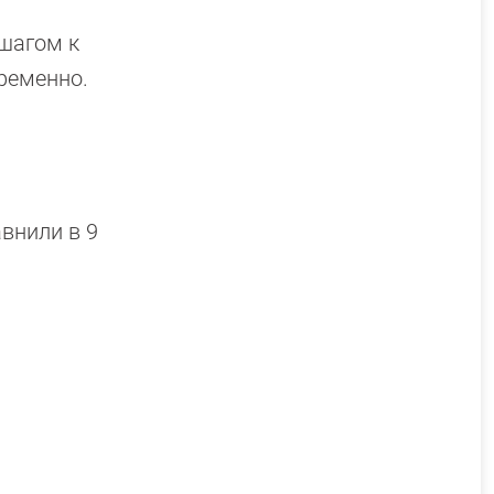
 шагом к
временно.
внили в 9