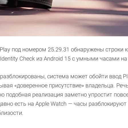
 Play под номером 25.29.31 обнаружены строки к
entity Check из Android 15 с умными часами на
 разблокированы, система может обойти ввод P
тывая «доверенное присутствие» владельца. Речь
 но подобная реализация заметно упростит повс
авно есть на Apple Watch — часы разблокируют 
близости.