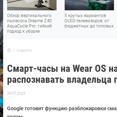
Обзор вертикального
5 крутых вариантов
пылесоса Dreame Z40
OLED-телевизоров: от
AquaCycle Pro: гибкий
бюджетных до топовых
подход к уборке
Новости
Смарт-часы на Wear OS н
распознавать владельца 
29.07.2025
Автор:
Азиза
Довлатова
Google готовит функцию разблокировки сма
рядом.