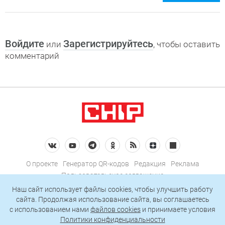
Войдите
Зарегистрируйтесь
или
, чтобы оставить
комментарий
О проекте
Генератор QR-кодов
Редакция
Реклама
Пользовательское соглашение
Политика конфиденциальности
Наш сайт использует файлы cookies, чтобы улучшить работу
сайта. Продолжая использование сайта, вы соглашаетесь
Подписаться на рассылку
c использованием нами
файлов cookies
и принимаете условия
Политики конфиденциальности