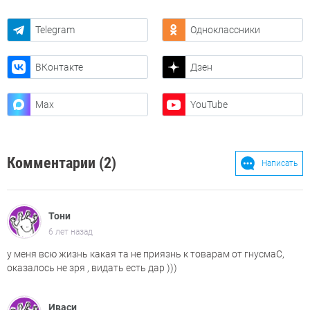
Telegram
Одноклассники
ВКонтакте
Дзен
Max
YouTube
Комментарии (2)
Написать
Тони
6 лет назад
у меня всю жизнь какая та не приязнь к товарам от гнусмаС,
оказалось не зря , видать есть дар )))
Иваси