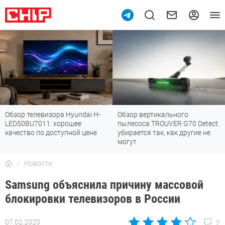
Обзор телевизора Hyundai H-
Обзор вертикального
LED50BU7011: хорошее
пылесоса TROUVER G70 Detect:
качество по доступной цене
убирается так, как другие не
могут
Новости
Samsung объяснила причину массовой
блокировки телевизоров в России
07.02.2020
2