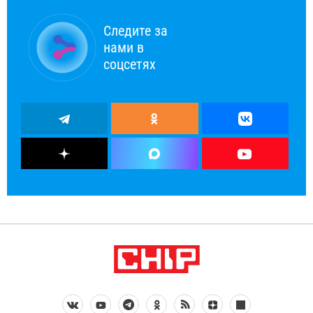
Следите за
нами в
соцсетях