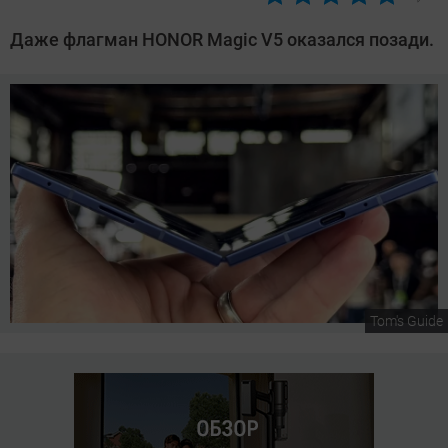
Автор:
Сергей
Даже флагман HONOR Magic V5 оказался позади.
Калашников
Tom's Guide