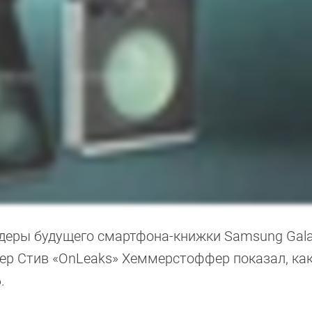
ндеры будущего смартфона-книжки Samsung Gala
дер Стив «OnLeaks» Хеммерстоффер показал, как
.