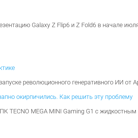
ентацию Galaxy Z Flip6 и Z Fold6 в начале июля
ктике
запуске революционного генеративного ИИ от A
запно окирпичились. Как решить эту проблему
 ПК TECNO MEGA MINI Gaming G1 с жидкостным