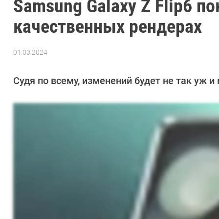
Samsung Galaxy Z Flip6 по
качественных рендерах
01.03.2024
Автор:
Азиза
Довлатова
Судя по всему, изменений будет не так уж и 