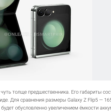
ет чуть толще предшественника. Его габариты со
иде. Для сравнения размеры Galaxy Z Flip5 — 165
ие будет обусловленно увеличением ёмкости акк