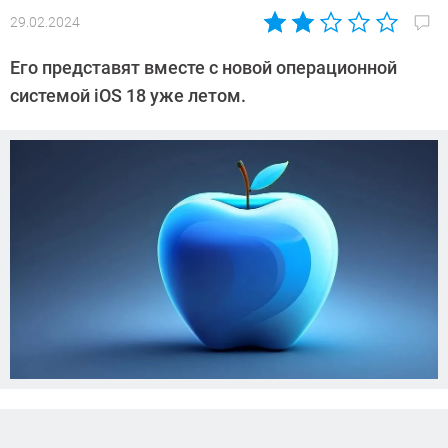
29.02.2024
Автор:
Азиза
Его представят вместе с новой операционной
Довлатова
системой iOS 18 уже летом.