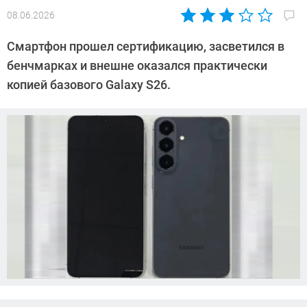
08.06.2026
Автор:
Азиза
Смартфон прошел сертификацию, засветился в
Довлатова
бенчмарках и внешне оказался практически
копией базового Galaxy S26.