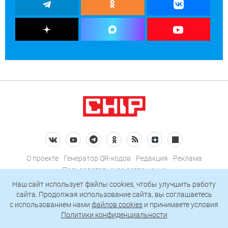
О проекте
Генератор QR-кодов
Редакция
Реклама
Пользовательское соглашение
Политика конфиденциальности
Наш сайт использует файлы cookies, чтобы улучшить работу
сайта. Продолжая использование сайта, вы соглашаетесь
Подписаться на рассылку
c использованием нами
файлов cookies
и принимаете условия
Политики конфиденциальности
© 2026 АО «БКМ», ОГРН 1027739494584, ИНН 7705056238