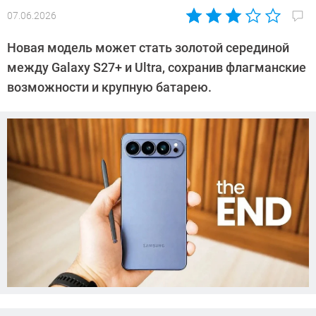
07.06.2026
Автор:
Азиза
Новая модель может стать золотой серединой
Довлатова
между Galaxy S27+ и Ultra, сохранив флагманские
возможности и крупную батарею.